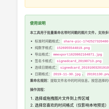
使用说明
本工具用于批量重命名带时间戳的图片文件，支持多
标准时间戳格式：
share-pic-1742527320480
纯数字格式：
1526955544819.png
导出格式：
mmexport1620862164871.jpg
签名卡格式：
signedcard_20190713.png
连续日期格式：
signedcard_20191003201910
日期格式：
、
2019-11-30.jpg
20191130.pn
重命名规则：
提取文件名中的时间信息，按您选择的
操作流程：
选择或拖拽图片文件到上传区域
选择您喜欢的时间格式（仅影响本地预览）